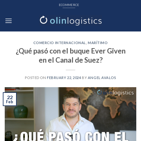
Skip
ECOMMERCE
to
content
COMERCIO INTERNACIONAL
,
MARÍTIMO
¿Qué pasó con el buque Ever Given
en el Canal de Suez?
POSTED ON
FEBRUARY 22, 2024
BY
ANGEL AVALOS
22
Feb